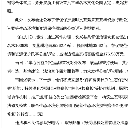
裕综合体试点，并开展浙江省级首批古树名木文化公园认定，成为践行
照。
此外，发布会还公布了督促保护唐时贡茶紫笋茶茶树资源行政公
讼案等生态环境和资源保护领域的公益诉讼典型案例。
《白皮书》指出，通过案件办理，长兴县共督促治理恢复被侵占的河
名木1038株、复垦耕地面积362.49亩、挽回林地39.62亩、督
境和资源保护民事公益诉讼，当地追偿生态损害赔偿金176.58万元。
当日，“掌心公益”特色品牌首次对外发布，该品牌秉持便民、共
例打造、基地建设、法治宣传四方面着手，力求发挥公益诉讼职能，实
韦国煜表示，下一步，他们将成立服务保障“富美长兴”生态保护和
察”职能；持续深化“河湖长+检察长”“林长+检察长”等协作机制，探
域协作机制，推广运用“益心为公”志愿者检察云平台，构筑生态环境
法修复模式，联合生态环境分局等部门完善生态环境损害赔偿金使用管
修复”的转变……(完)
违法和不良信息举报电话： 举报邮箱：报受理和处置管理办法总机：86-