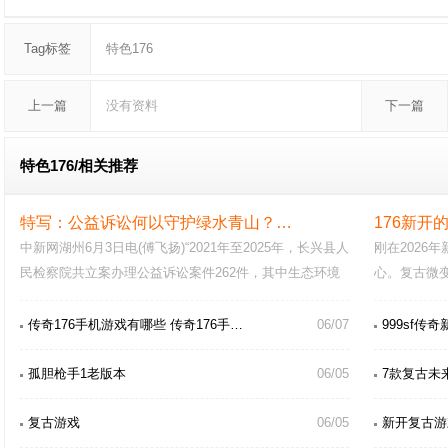
Tag标签
特色176
上一篇
没有资料
下一篇
特色176/
相关推荐
特写：公益诉讼何以守护绿水青山？…
176新开
中新网湖州6月3日电(傅飞扬)“2021年至2025年，长兴县人
刚在2026
民检察院共立案办理公益诉讼案件262件，其中生态环境
心。复古微
和资源保护领域公…
猪皮、挖矿
传奇176手机游戏有哪些 传奇176手…
06/07
999sf传
孤胆枪手1老版本
06/05
7款复古未
复古游戏
06/05
新开复古游