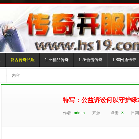
服
复古传奇私服
1.76精品传奇
1.76合击传奇
1.80网通传奇
服
内容
特写：公益诉讼何以守护绿
作者:
admin
来源:
点击:
8
日期