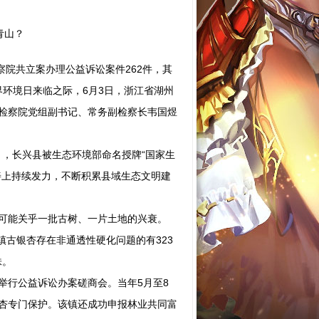
检察院共立案办理公益诉讼案件262件，其
世界环境日来临之际，6月3日，浙江省湖州
检察院党组副书记、常务副检察长韦国煜
月，长兴县被生态环境部命名授牌“国家生
善上持续发力，不断积累县域生态文明建
可能关乎一批古树、一片土地的兴衰。
古银杏存在非通透性硬化问题的有323
株。
行公益诉讼办案磋商会。当年5月至8
银杏专门保护。该镇还成功申报林业共同富