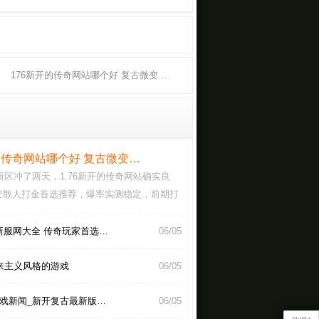
176新开的传奇网站哪个好 复古微变…
的传奇网站哪个好 复古微变…
年新区冲了两天，1.76新开的传奇网站确实良
变散人打金首选推荐，爆率实测稳定，前期打
就能换元…
奇新服网大全 传奇玩家首选…
06/05
来主义风格的游戏
06/05
戏新闻_新开复古最新版…
06/05