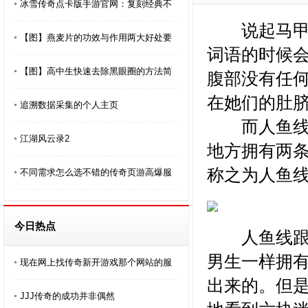
冰雪传奇点卡版手游官网：复刻经典不
说起马甲线
【图】燕麦片的功效与作用两大好处要
词语的时候
【图】高中生快速去除黑眼圈的方法简
腹部没有任
在她们的肚
追溯数据采集的个人主页
而人鱼线大
江湖风云录2
地方拥有两
称之为人鱼
不同需求怎么选不错的传奇页游高爆服
今日热点
人鱼线跟马
男生一样拥
现在网上找传奇新开游戏那个网站的服
出来的。但
JJJ传奇的成功并非偶然