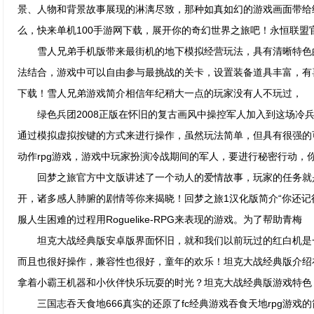
景、人物和背景故事展现的淋漓尽致，那种如真如幻的游戏画面带给
么，快来单机100手游网下载，展开你的奇幻世界之旅吧！永恒联盟
雪人兄弟手机版带来最街机的地下模拟经营玩法，具有清晰特色
法结合，游戏中可以自由参与最挑战的关卡，设置装备道具丰富，有喜
下载！雪人兄弟游戏简介相信年纪稍大一点的玩家没有人不玩过，
绿色兵团2008正版在怀旧的复古画风中操控军人加入到这场冷兵
通过模拟虚拟按键的方式来进行操作，虽然玩法简单，但具有很强的可
动作rpg游戏，游戏中玩家扮演冷战期间的军人，要进行秘密行动，
回梦之旅官方中文版讲述了一个动人的爱情故事，玩家的任务就
开，诸多感人肺腑的剧情等你来揭晓！回梦之旅1汉化版简介“你还记
服人生困难的过程用Roguelike-RPG来表现的游戏。为了帮助青梅
坦克大战经典版安卓版界面怀旧，就和我们以前玩过的红白机是
而且也很好操作，兼容性也很好，童年的欢乐！坦克大战经典版介绍在
拿着小霸王机器和小伙伴快乐玩耍的时光？坦克大战经典版游戏特色
三国志吞天食地666真实的还原了fc经典游戏吞食天地rpg游戏