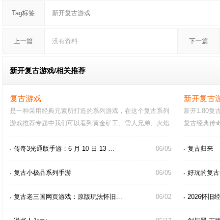
Tag标签
新开复古游戏
上一篇
没有资料
下一篇
新开复古游戏/
相关推荐
复古游戏
新开复古
是一种采用经典元素所打造的系列游戏，在这个复古系列
新开1.80
游戏推荐专题中我们可以看到黄金矿工、雪人兄弟、火焰
复古经典传
纹章圣邪的意志、…
本，还能挂
传奇3光通版手游：6 月 10 日 13 …
06/05
复古归来
复古小极品系列手游
06/05
好玩的复古
复古老三国网页游戏：原版玩法怀旧…
06/02
2026怀