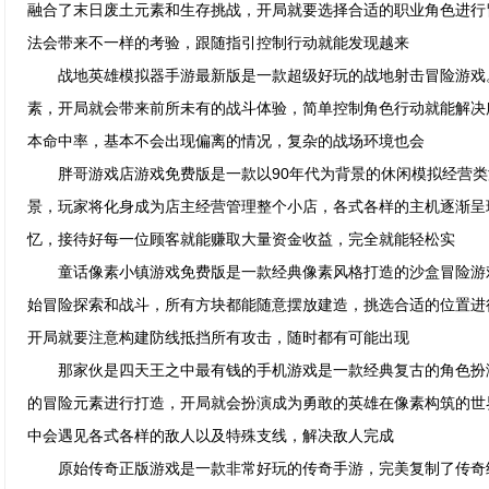
融合了末日废土元素和生存挑战，开局就要选择合适的职业角色进行
法会带来不一样的考验，跟随指引控制行动就能发现越来
战地英雄模拟器手游最新版是一款超级好玩的战地射击冒险游戏
素，开局就会带来前所未有的战斗体验，简单控制角色行动就能解决
本命中率，基本不会出现偏离的情况，复杂的战场环境也会
胖哥游戏店游戏免费版是一款以90年代为背景的休闲模拟经营类
景，玩家将化身成为店主经营管理整个小店，各式各样的主机逐渐呈
忆，接待好每一位顾客就能赚取大量资金收益，完全就能轻松实
童话像素小镇游戏免费版是一款经典像素风格打造的沙盒冒险游
始冒险探索和战斗，所有方块都能随意摆放建造，挑选合适的位置进
开局就要注意构建防线抵挡所有攻击，随时都有可能出现
那家伙是四天王之中最有钱的手机游戏是一款经典复古的角色扮
的冒险元素进行打造，开局就会扮演成为勇敢的英雄在像素构筑的世
中会遇见各式各样的敌人以及特殊支线，解决敌人完成
原始传奇正版游戏是一款非常好玩的传奇手游，完美复制了传奇