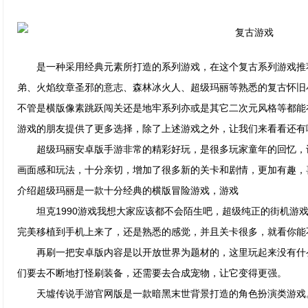
是一种采用经典元素所打造的系列游戏，在这个复古系列游戏推
弟、火焰纹章圣邪的意志、森林冰火人、超级玛丽等熟悉的复古怀旧
不管是横版像素跳跃闯关还是地牢系列亦或是其它二次元风格等都能
游戏的朋友提供了更多选择，除了上述游戏之外，让我们来看看还有
超级玛丽安卓版手游非常的精彩好玩，是很多玩家童年的回忆，
画面感和玩法，十分亲切，增加了很多新的关卡和剧情，更加有趣，
介绍超级玛丽是一款十分经典的横版冒险游戏，游戏
坦克1990游戏我想大家应该都不会陌生吧，超级纯正的街机游戏
完美移植到手机上来了，还是熟悉的感觉，并且关卡很多，就看你能
再刷一把安卓版内容是以开放世界为题材的，这里玩起来没有什
们要去不断地打怪刷装备，还需要去合成宠物，让它变得更强。
天墟传说手游官网版是一款暗黑末世背景打造的角色扮演类游戏