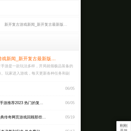
新开复古游戏新闻_新开复古最新版…
游戏新闻_新开复古最新版…
复古手游是一款玩法多样，开局就领极品装备的
奇。玩家进入游戏，每天更新各种任务和副
机作战，…
06/05
手游推荐2023 热门的复…
06/05
旧经典传奇网页游戏回顾那些…
05/19
刚刚
开放