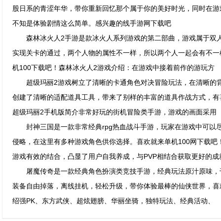
股日系的青涩年华，带你重新回忆那个属于你的美好时光，同时在游
不知是体验剧情这么简单。感兴趣的线手游网下载吧
森林冰火人2手游是款冰火人系列游戏的第二部曲，游戏属于双人
实现关卡的通过，两个人物的属性不一样，所以两个人一起会有不一
机100下载吧！森林冰火人2游戏介绍：在游戏中接着前作的游玩方
超级玛丽2游戏树立了清晰的卡通角色对决冒险玩法，在清晰的背
创建了清晰的适配道具工具，带来了别样的丰富的道具作战方式，有喜
超级玛丽2手机版简介非常好玩的街机冒险类手游，游戏的画面采用
封神三国是一款非常经典rpg热血战斗手游，玩家在游戏中可以
侵略，在这里有多种游戏角色供你选择。喜欢就来单机100网下载吧！
游戏有效的结合，凸显了用户自我养成，与PVP相结合获取更好的成
屠魔传奇是一款经典角色扮演类竞技手游，经典玩法原汁原味，千
装备自由掉落，离线挂机，轻松升级，带你体验最棒的仙侠世界，喜
绍强PK、东方武侠、超炫翅膀、华丽坐骑，独特玩法、经典活动、