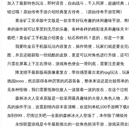
加入了最新特色玩法，即时语音，自由战斗，千人同屏，超越经典，
错过哦！原始传奇手游介绍经典复古传奇，《原始传奇手游官网》
黄金矿工安卓版中文版是一款非常好玩有趣的休闲趣味手游。将
单的操作就可以享受到无尽的乐趣。各种各样的精彩道具和趣味关卡等
载吧！黄金矿工手机版介绍黄金，钻石和炸药？是的，你是一个黄
我要吃金豆手机版玩法内容复古，操作简便，玩家们就是要去完
图，并且还能获取一些炫酷的皮肤，更是可以对角色进行升级，还可
只需在屏幕上下左右滑动，游戏角色便会一滑到底，需要注意避免
降龙猎手最新版画面像素复古，带你感受最古老的rpg玩法，玩
挑战boss，然后获得各种厉害的武器装备，整体来说还是比较简单
见各种怪物，我们需要抵御住敌人一波接着一波的攻击，在这个过程
森林冰火人安卓原版是一款采用最具趣味的火柴人角色人物，具
高的操作手法，设置剧情内容丰富清晰，欢迎到单机100手游网下载
加到999，尽情过关吧~~全新的森林冰火人登场了，本作除了继续传
永恒联盟游戏是今年最新推出的一款角色扮演手游，游戏采用全新