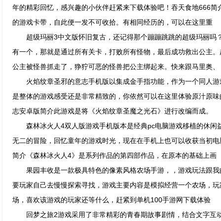
年的精彩回忆，感兴趣的小伙伴赶紧来下载体验吧！吞天食地666简
的游戏卡带，自此便一发不可收拾。有相同经历的，可以在这里重
超级玛丽3中文版怀旧复古，还记得那个蹦蹦跳跳的超级玛丽吗？
有一个，那就是通过所有关卡，打败所有怪物，最后成功救出公主。
公主被怪兽抓走了，狰狞可恶的怪兽把公主绑起来。快来跟马里奥、
火焰纹章圣邪的意志手机版以集成金手指功能，作为一个同人游
是整体的游戏感受还是非常精致的，你依然可以在这里体验原汁原味
志安卓版简介此游戏是将《火焰纹章圣魔之光石》进行改编而成。
森林冰火人4双人版游戏手机版本是经典pc电脑游戏移植的休闲
无二的冒险，回忆童年的游戏时光，现在在手机上也可以收获当初电
简介《森林冰火人4》是系列作品的第四部作品，在原本的基础上画
果园丰收是一款极具特色的像素风格农场手游，，游戏玩法跟我
要玩家自己去慢慢探索寻找，游戏主要内容是模拟经营一个农场，玩
场，喜欢该游戏的玩家还等什么，赶紧到单机100手游网下载体验
回梦之旅2游戏采用了非常精彩的青春期故事剧情，结合文字互动