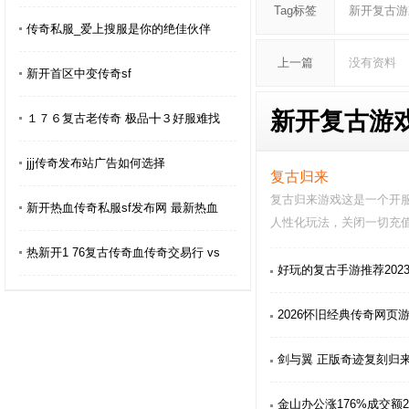
Tag标签
新开复古游
传奇私服_爱上搜服是你的绝佳伙伴
上一篇
没有资料
新开首区中变传奇sf
新开复古游戏
１７６复古老传奇 极品╋３好服难找
jjj传奇发布站广告如何选择
复古归来
复古归来游戏这是一个开
新开热血传奇私服sf发布网 最新热血
人性化玩法，关闭一切充
戏非常不错的游戏…
热新开1 76复古传奇血传奇交易行 vs
好玩的复古手游推荐202
2026怀旧经典传奇网页
剑与翼 正版奇迹复刻归来
金山办公涨176%成交额2