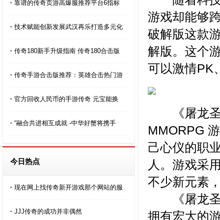
靠谱的传奇页游高爆服推荐平台6指标
游戏却能够
技术赋能创新发展武汉再乐打造多元化
破解版这款
解版。这个游
传奇180新手升级指南 传奇180合击版
可以激情PK
传奇手游合击版推荐：英雄合击热门游
官方回收人民币的手游传奇 元宝能换
《屠龙圣域
“融合共进相互成就 -中华好蟹将携手
MMORPG
己心仪的职
今日热点
人。游戏采
不少新元素
现在网上找传奇新开游戏那个网站的服
《屠龙圣域
JJJ传奇的成功并非偶然
拥有宏大的