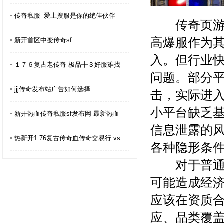
传奇私服_爱上搜服是你的绝佳伙伴
传奇页游市
高爆服作为
新开首区中变传奇sf
入。但行业
１７６复古老传奇 极品╋３好服难找
问题。部分平
jjj传奇发布站广告如何选择
击，实际进
小平台缺乏
新开热血传奇私服sf发布网 最新热血
信息泄露的
热新开1 76复古传奇血传奇交易行 vs
各种隐形条
对于普通玩
可能造成经
应该在资质
应、品类覆