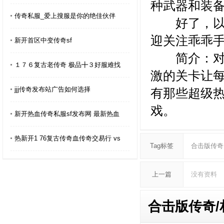
种武器和装
传奇私服_爱上搜服是你的绝佳伙伴
好了，以上就
迎关注乖乖手
新开首区中变传奇sf
简介：对于
１７６复古老传奇 极品╋３好服难找
激的关卡让
jjj传奇发布站广告如何选择
有那些超级
戏。
新开热血传奇私服sf发布网 最新热血
热新开1 76复古传奇血传奇交易行 vs
Tag标签
合击版传奇
上一篇
没有资料
合击版传奇/