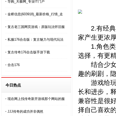
导购_天极网_专业IT门户
金桥信息(603918)_最新价格_行情_走
2.有经典
复古老三国网页游戏：原版玩法怀旧服
家产生更浓
私服176合击版：复古魅力与现代玩法
1.角色类
复古传奇176合击版手游下载
选择，有更
结合少女的
合击176
趣的刷剧，
游戏给玩家
今日热点
长和进步，
现在网上找传奇新开游戏那个网站的服
兼容性是很
择自己喜欢
JJJ传奇的成功并非偶然