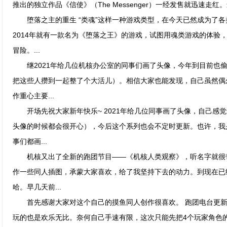
推出的独立作品《信使》（The Messenger）一经发售就迅速走红。最
堕落之主的重生 “类魂”这样一种游戏类型，在今天已然成为了各
2014年就有一款名为《堕落之王》的游戏，试图用魂类游戏的体验
冒险。...
继2021年给几位机核办公室的同事们画了头像，今年到目前也偷
把这些人攒到一起整了个大活儿）。相信大家也能发现，自己虽然偶
作重心主要...
开场先祝大家新年快乐~ 2021年给几位同事画了头像，自己感
头像的时候都会很开心），今后这个系列也会不定时更新。也许，我
事们都画...
机核又出了全新的跑团节目——《机核人类观察》，听名字就很带
作一些同人插图，承蒙大家喜欢，给了我坚持下去的动力。到现在已
哈。早几天前...
首先感谢大家对这个自己的摸鱼同人创作很喜欢。 跑团电台更新
玩的也是欢乐无比。奈何自己手速有限，这次只能先把4个玩家角色