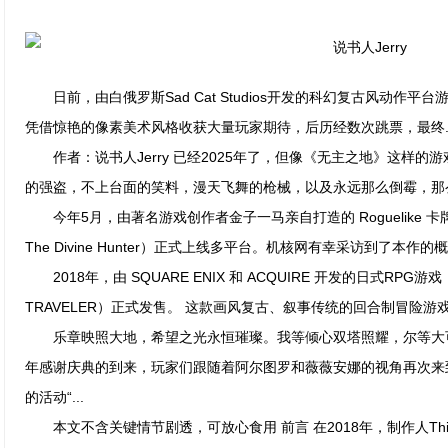
日前，由白俄罗斯Sad Cat Studios开发的科幻复古风动作平台游
凭借惊艳的像素美术风格收获大量玩家期待，后历经数次跳票，最终..
作者：说书人Jerry 已经2025年了，但像《无主之地》这样的游
的强盗，不上台面的笑料，漫天飞舞的枪械，以及永远那么倒霉，那么让
今年5月，由著名游戏创作者金子一马亲自打造的 Roguelike 卡牌游
The Divine Hunter）正式上线多平台。机核网有幸采访到了本作的概
2018年，由 SQUARE ENIX 和 ACQUIRE 开发的日式RPG游
TRAVELER）正式发售。 这款画风复古、叙事传统的回合制冒险游戏
乐章映照大地，希望之光永恒璀璨。我等倾心双塔照耀，尔等大可欢
年感谢庆典的到来，玩家们跟随着阿尔图罗和薇薇安娜的视角再次来
的活动“...
本文不含关键情节剧透，可放心食用 前言 在2018年，制作人Thierry B