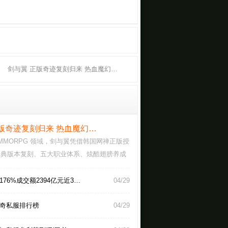
剑与翼 正版奇迹复刻归来 热血魔幻…
版奇迹复刻归来 热血魔幻…
MMORPG 领域，剑与翼凭借韩国网禅正版授
h 经典版本复刻、五大职业体系、炫酷翅膀养成
生态，成…
76%成交额2394亿元近3…
04/29
奇私服排行榜
04/29