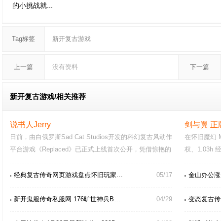
的小挑战就...
Tag标签
新开复古游戏
上一篇
没有资料
下一篇
新开复古游戏/
相关推荐
说书人Jerry
剑与翼 正
日前，由白俄罗斯Sad Cat Studios开发的科幻复古风动作
在怀旧魔幻 
平台游戏《Replaced》已正式上线首次公开，凭借惊艳的
权、1.03
像素美术风格收获…
与绿色公平
经典复古传奇网页游戏盘点怀旧玩家…
05/17
金山办公涨1
新开鬼服传奇私服网 176旷世神兵B…
04/29
变态复古传