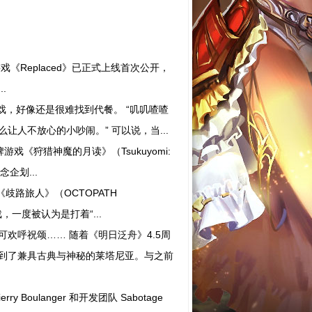
戏《Replaced》已正式上线首次公开，
.
戏，好像还是很难找到代餐。 “叽叽喳喳
人不放心的小吵闹。” 可以说，当...
戏《狩猎神魔的月读》（Tsukuyomi:
念企划...
戏《歧路旅人》（OCTOPATH
，一度被认为是打着“...
呼祝颂…… 随着《明日泛舟》4.5周
到了兼具古典与神秘的莱塔尼亚。与之前
oulanger 和开发团队 Sabotage