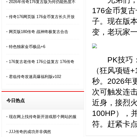
2026年传奇176复古版为何仍能热度不
176金币复
传奇176网页版 176金币复古长久开放
子。现在版
变，老玩家
网页版180传奇 战神终极复古合击
特色独家金币极品+6
PK技巧：
176复古老传奇 176公益复古 176传奇
（狂风项链+
君临传奇攻速高爆福利版v102
秒。2026
次可触发连
今日热点
近身，接烈
100HP）
现在网上找传奇新开游戏那个网站的服
符。赶紧卡
JJJ传奇的成功并非偶然