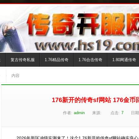
服
复古传奇私服
1.76精品传奇
1.76合击传奇
1.80网通传奇
奇
内容
176新开的传奇sf网站 176金
作者:
admin
来源:
点击:
7
日期
2026年新区冲级实测来了！这个1.76新开的传奇sf网站确实良