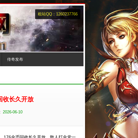
租站QQ：1260237766
传奇发布
币回收长久开放
:
2026-06-10
心，176金币回收长久开放，散人打金党一