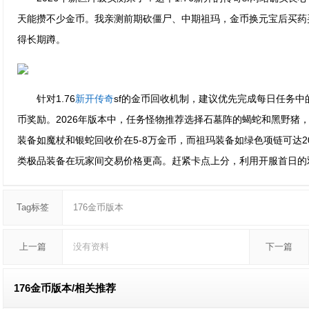
天能攒不少金币。我亲测前期砍僵尸、中期祖玛，金币换元宝后买药
得长期蹲。
针对1.76
新开传奇
sf的金币回收机制，建议优先完成每日任务中的
币奖励。2026年版本中，任务怪物推荐选择石墓阵的蝎蛇和黑野猪
装备如魔杖和银蛇回收价在5-8万金币，而祖玛装备如绿色项链可达
类极品装备在玩家间交易价格更高。赶紧卡点上分，利用开服首日的
Tag标签
176金币版本
上一篇
没有资料
下一篇
176金币版本/
相关推荐