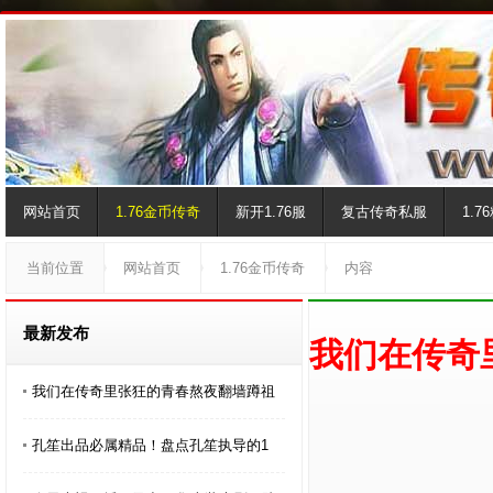
网站首页
1.76金币传奇
新开1.76服
复古传奇私服
1.
当前位置
网站首页
1.76金币传奇
内容
最新发布
我们在传奇
我们在传奇里张狂的青春熬夜翻墙蹲祖
孔笙出品必属精品！盘点孔笙执导的1