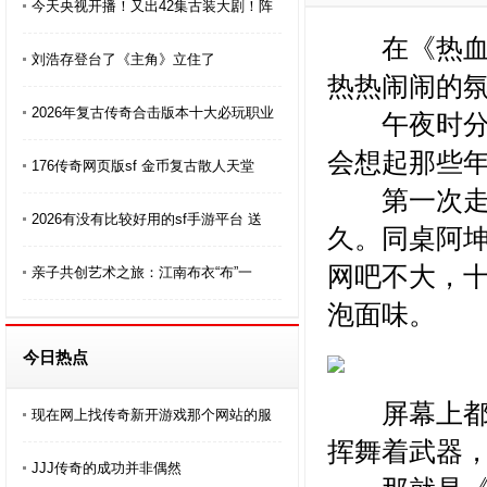
今天央视开播！又出42集古装大剧！阵
在《热血传
刘浩存登台了《主角》立住了
热热闹闹的
2026年复古传奇合击版本十大必玩职业
午夜时分，
会想起那些
176传奇网页版sf 金币复古散人天堂
第一次走进
2026有没有比较好用的sf手游平台 送
久。同桌阿
网吧不大，
亲子共创艺术之旅：江南布衣“布”一
泡面味。
今日热点
屏幕上都亮
现在网上找传奇新开游戏那个网站的服
挥舞着武器
JJJ传奇的成功并非偶然