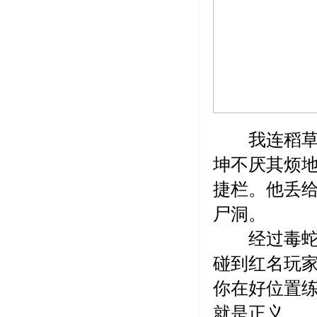
我连稻草人
坤不厌其烦
捷栏。他丢
尸洞。
经过毒蛇山
碰到红名玩
你在好位置
就是正义。