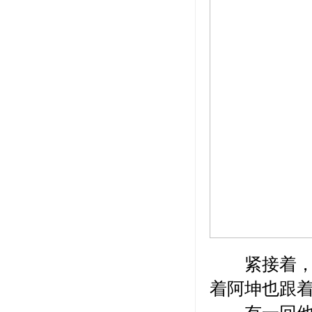
紧接着，整
着阿坤也跟