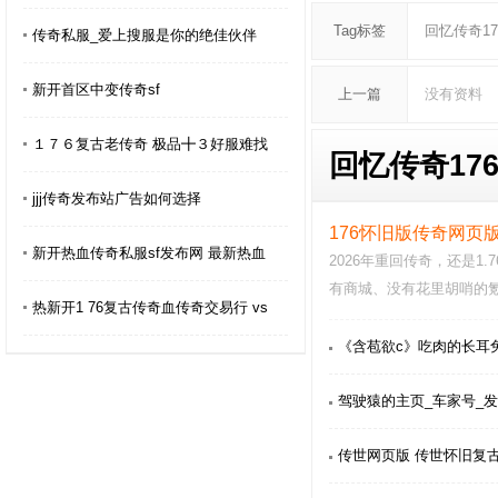
Tag标签
回忆传奇17
传奇私服_爱上搜服是你的绝佳伙伴
新开首区中变传奇sf
上一篇
没有资料
１７６复古老传奇 极品╋３好服难找
回忆传奇176
jjj传奇发布站广告如何选择
176怀旧版传奇网页版
新开热血传奇私服sf发布网 最新热血
2026年重回传奇，还是1
有商城、没有花里胡哨的
热新开1 76复古传奇血传奇交易行 vs
忆。这经典176复古…
《含苞欲c》吃肉的长耳
驾驶猿的主页_车家号_发
传世网页版 传世怀旧复