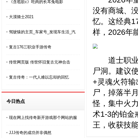
《含苞欲c》吃肉的长耳兔电影
没有商城、
大漠骑士2021
忆。这经典1
样，2026
驾驶猿的主页_车家号_发现车生活_汽
复古176三职业手游传奇
道士职业在
传世网页版 传世怀旧复古元神合击
尸洞。建议
复古传奇：一代人难以忘却的回忆
+灵魂火符
尸，掉落半月
今日热点
怪，集中火力
术1-3的铂
现在网上找传奇新开游戏那个网站的服
王，收获技能
JJJ传奇的成功并非偶然