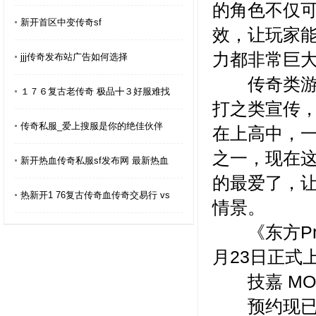
的角色不仅
新开首区中变传奇sf
效，让玩家
力都非常巨
jjj传奇发布站广告如何选择
传奇类游戏
１７６复古老传奇 极品╋３好服难找
打之类宣传，
传奇私服_爱上搜服是你的绝佳伙伴
在上高中，
之一，现在
新开热血传奇私服sf发布网 最新热血
的最爱了，
热新开1 76复古传奇血传奇交易行 vs
情景。
《东方Proj
月23日正式
技嘉 MO27
预约现已开启